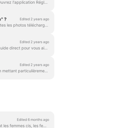
Pour annuler votre abonnement à une application sur un appareil iOS, suivez ces étapes : Ouvrez l'application Réglages : Localisez et touchez l'icône...
" ?
Edited 2 years ago
Votre photo a été marquée comme "potentiellement sensible" parce que notre IA vérifie toutes les photos téléchargées. Si l'IA détecte un contenu qui p...
Edited 2 years ago
Rester en sécurité tout en établissant des connexions sur l'application est crucial. Voici un guide direct pour vous aider à naviguer en toute sécurit...
Edited 2 years ago
Chez Wapo et Wapa, nous nous engageons à garantir la sécurité de tous nos utilisateurs, en mettant particulièrement l'accent sur la prévention de l'ab...
Edited 6 months ago
Wapa est un espace de rencontres créé spécifiquement pour les femmes LBTQ+. Cela inclut les femmes cis, les femmes trans et les femmes non binaires. N...