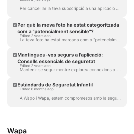
Per cancel·lar la teva subscripció a una aplicació en un dispositiu iOS, segueix aquests passos: Obre l'aplicació Ajustos : Localitza i toca la icona ...
Per què la meva foto ha estat categoritzada
com a "potencialment sensible"?
Edited 2 years ago
La teva foto ha estat marcada com a "potencialment sensible" perquè el nostre AI revisa totes les fotos pujades. Si l'AI detecta qualsevol contingut q...
Mantingueu-vos segurs a l'aplicació:
Consells essencials de seguretat
Edited 2 years ago
Mantenir-se segur mentre exploreu connexions a l'aplicació és crucial. Aquí teniu una guia directa per ajudar-vos a navegar amb seguretat. Si algú us ...
Estàndards de Seguretat Infantil
Edited 6 months ago
A Wapo i Wapa, estem compromesos amb la seguretat de tots els usuaris, especialment en la prevenció de l'abús i l'explotació sexual infantil (CSAE). L...
Wapa